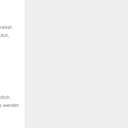
eitet.
utor,
lich.
is werden