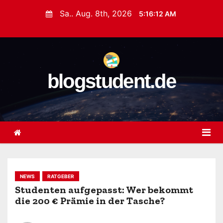
Z
Sa.. Aug. 8th, 2026
5:16:13 AM
u
m
I
n
blogstudent.de
h
a
l
t
s
p
r
i
NEWS
RATGEBER
n
Studenten aufgepasst: Wer bekommt
die 200 € Prämie in der Tasche?
g
e