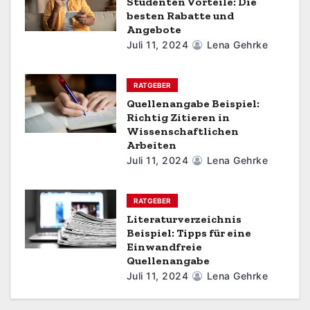
a
Studenten Vorteile: Die
besten Rabatte und
t
Angebote
Juli 11, 2024
Lena Gehrke
i
o
RATGEBER
Quellenangabe Beispiel:
n
Richtig Zitieren in
Wissenschaftlichen
Arbeiten
Juli 11, 2024
Lena Gehrke
RATGEBER
Literaturverzeichnis
Beispiel: Tipps für eine
Einwandfreie
Quellenangabe
Juli 11, 2024
Lena Gehrke