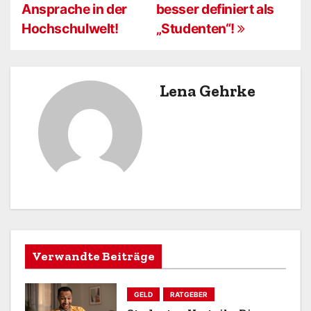
i
Ansprache in der
besser definiert als
Hochschulwelt!
„Studenten“!
t
r
a
Lena Gehrke
g
s
n
a
v
i
Verwandte Beiträge
g
GELD
RATGEBER