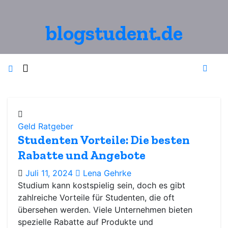
Zum
Inhalt
blogstudent.de
springen
Geld
Ratgeber
Studenten Vorteile: Die besten
Rabatte und Angebote
Juli 11, 2024
Lena Gehrke
Studium kann kostspielig sein, doch es gibt
zahlreiche Vorteile für Studenten, die oft
übersehen werden. Viele Unternehmen bieten
spezielle Rabatte auf Produkte und