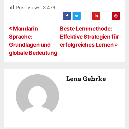
Post Views:
3.476
B
Mandarin
Beste Lernmethode:
Sprache:
Effektive Strategien für
e
Grundlagen und
erfolgreiches Lernen
i
globale Bedeutung
t
r
Lena Gehrke
a
g
s
n