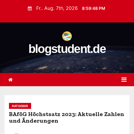
Z
Fr.. Aug. 7th, 2026
8:59:49 PM
u
m
I
n
blogstudent.de
h
a
l
t
s
p
r
i
RATGEBER
n
BAföG Höchstsatz 2023: Aktuelle Zahlen
und Änderungen
g
e