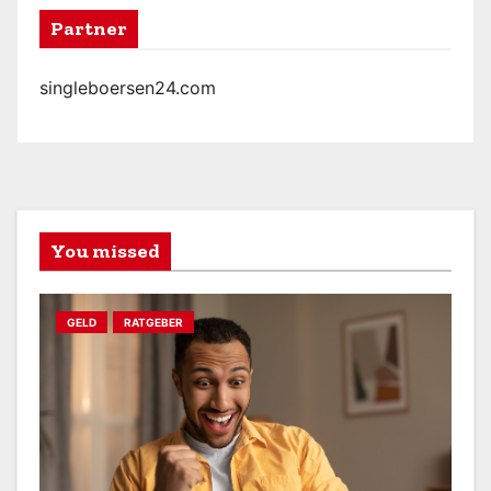
Partner
singleboersen24.com
You missed
GELD
RATGEBER