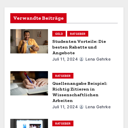
a
v
Verwandte Beiträge
i
GELD
RATGEBER
g
Studenten Vorteile: Die
besten Rabatte und
a
Angebote
t
Juli 11, 2024
Lena Gehrke
i
RATGEBER
o
Quellenangabe Beispiel:
Richtig Zitieren in
n
Wissenschaftlichen
Arbeiten
Juli 11, 2024
Lena Gehrke
RATGEBER