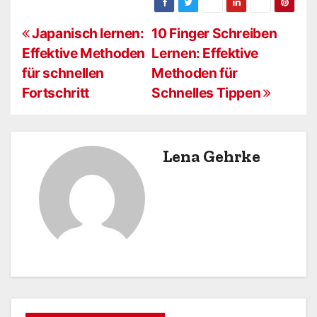
B
Japanisch lernen:
10 Finger Schreiben
Effektive Methoden
Lernen: Effektive
e
für schnellen
Methoden für
i
Fortschritt
Schnelles Tippen
t
r
Lena Gehrke
a
g
s
n
a