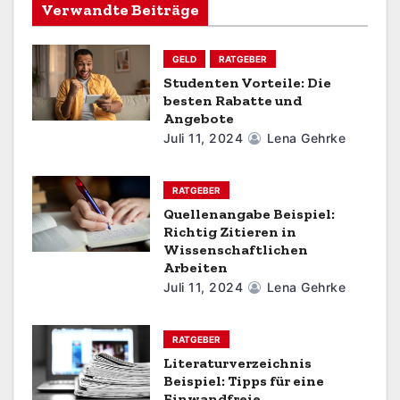
v
Verwandte Beiträge
i
GELD
RATGEBER
g
Studenten Vorteile: Die
besten Rabatte und
a
Angebote
t
Juli 11, 2024
Lena Gehrke
i
RATGEBER
o
Quellenangabe Beispiel:
Richtig Zitieren in
n
Wissenschaftlichen
Arbeiten
Juli 11, 2024
Lena Gehrke
RATGEBER
Literaturverzeichnis
Beispiel: Tipps für eine
Einwandfreie