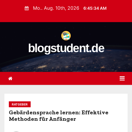
Z
Mo.. Aug. 10th, 2026
6:45:35 AM
u
m
I
n
blogstudent.de
h
a
l
t
s
p
r
i
RATGEBER
n
Gebärdensprache lernen: Effektive
Methoden für Anfänger
g
e