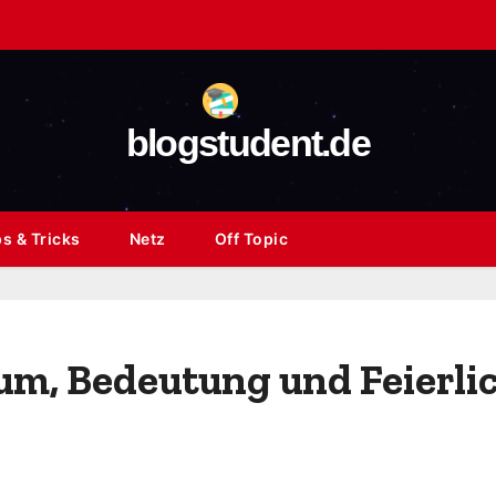
blogstudent.de
s & Tricks
Netz
Off Topic
um, Bedeutung und Feierli