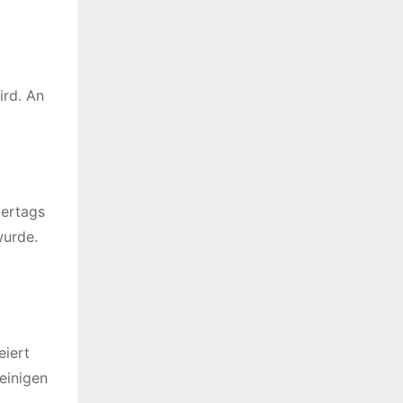
ird. An
iertags
wurde.
eiert
einigen