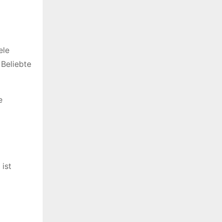
ele
Beliebte
e
 ist