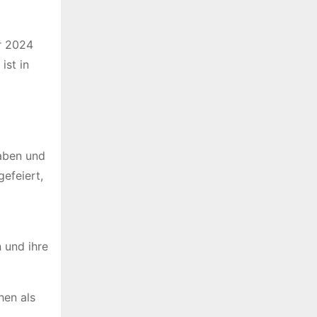
hr 2024
ist in
haben und
efeiert,
 und ihre
hen als