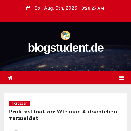
Z
So.. Aug. 9th, 2026
8:26:28 AM
u
m
I
n
blogstudent.de
h
a
l
t
s
p
r
i
RATGEBER
n
Prokrastination: Wie man Aufschieben
vermeidet
g
e