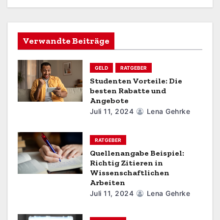
a
v
Verwandte Beiträge
i
GELD
RATGEBER
g
Studenten Vorteile: Die
besten Rabatte und
a
Angebote
t
Juli 11, 2024
Lena Gehrke
i
RATGEBER
o
Quellenangabe Beispiel:
Richtig Zitieren in
n
Wissenschaftlichen
Arbeiten
Juli 11, 2024
Lena Gehrke