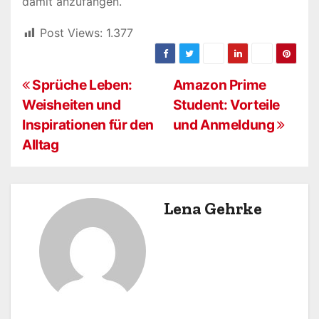
damit anzufangen.
Post Views:
1.377
B
Sprüche Leben:
Amazon Prime
Weisheiten und
Student: Vorteile
e
Inspirationen für den
und Anmeldung
i
Alltag
t
r
Lena Gehrke
a
g
s
n