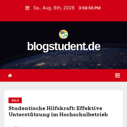
Z
Sa.. Aug. 8th, 2026
3:58:56 PM
u
m
I
n
blogstudent.de
h
a
l
t
s
p
r
i
GELD
n
Studentische Hilfskraft: Effektive
Unterstützung im Hochschulbetrieb
g
e