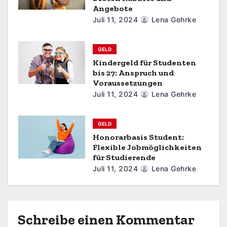
Angebote
a
Juli 11, 2024
Lena Gehrke
t
GELD
i
Kindergeld für Studenten
bis 27: Anspruch und
o
Voraussetzungen
Juli 11, 2024
Lena Gehrke
n
GELD
Honorarbasis Student:
Flexible Jobmöglichkeiten
für Studierende
Juli 11, 2024
Lena Gehrke
Schreibe einen Kommentar