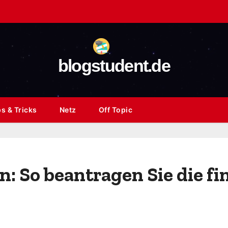
blogstudent.de
s & Tricks
Netz
Off Topic
: So beantragen Sie die fi