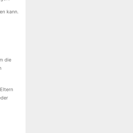
men kann.
m die
m
Eltern
eder