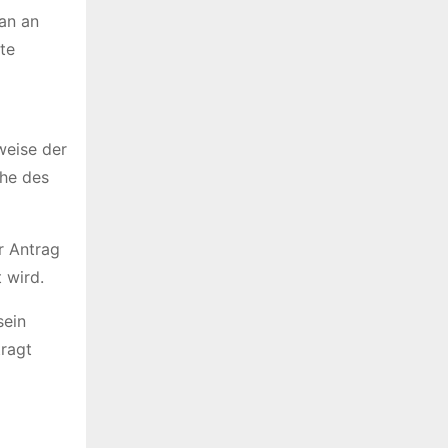
an an
te
weise der
öhe des
r Antrag
 wird.
sein
ragt