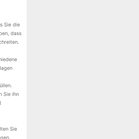
s Sie die
ben, dass
hreiten.
hiedene
lagen
llen.
 Sie ihn
t
ten Sie
egen.