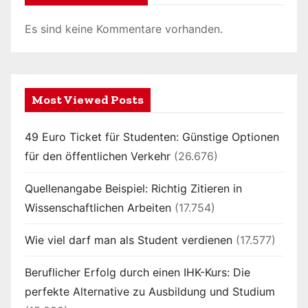
B
e
Es sind keine Kommentare vorhanden.
i
t
Most Viewed Posts
r
49 Euro Ticket für Studenten: Günstige Optionen
ä
für den öffentlichen Verkehr
(26.676)
g
Quellenangabe Beispiel: Richtig Zitieren in
e
Wissenschaftlichen Arbeiten
(17.754)
Wie viel darf man als Student verdienen
(17.577)
Beruflicher Erfolg durch einen IHK-Kurs: Die
perfekte Alternative zu Ausbildung und Studium