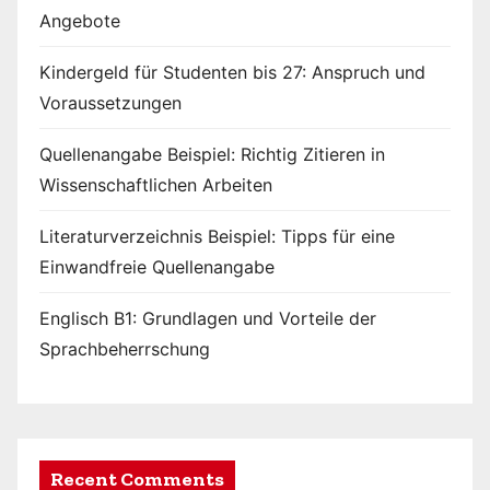
e
Angebote
r
Kindergeld für Studenten bis 27: Anspruch und
i
Voraussetzungen
e
Quellenangabe Beispiel: Richtig Zitieren in
r
Wissenschaftlichen Arbeiten
u
Literaturverzeichnis Beispiel: Tipps für eine
Einwandfreie Quellenangabe
n
g
Englisch B1: Grundlagen und Vorteile der
Sprachbeherrschung
d
e
r
Recent Comments