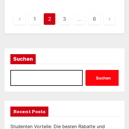
S
1
2
3
…
6
e
i
t
Suchen
e
n
Suchen
n
u
m
Recent Posts
m
Studenten Vorteile: Die besten Rabatte und