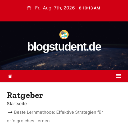
Z
Fr.. Aug. 7th, 2026
8:10:15 AM
u
m
I
n
blogstudent.de
h
a
l
t
s
p
r
Ratgeber
i
Startseite
n
Beste Lernmethode: Effektive Strategien für
g
erfolgreiches Lernen
e