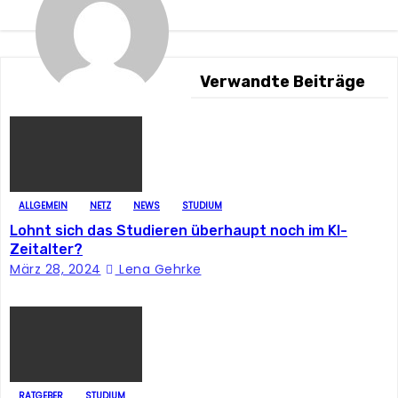
t
r
a
Verwandte Beiträge
g
s
n
ALLGEMEIN
NETZ
NEWS
STUDIUM
a
Lohnt sich das Studieren überhaupt noch im KI-
Zeitalter?
v
März 28, 2024
Lena Gehrke
i
g
a
RATGEBER
STUDIUM